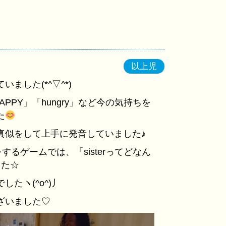
以上児
した(*^▽^*)
APPY」「hungry」など今の気持ちを
た
真似をして上手に発音していました♪
をするゲームでは、「sisterってどなん
した☆
たヽ(^o^)丿
ざいました♡