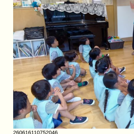
260616110752046