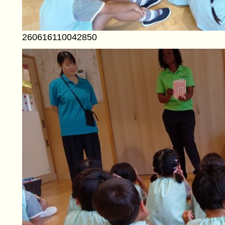
260616110042850