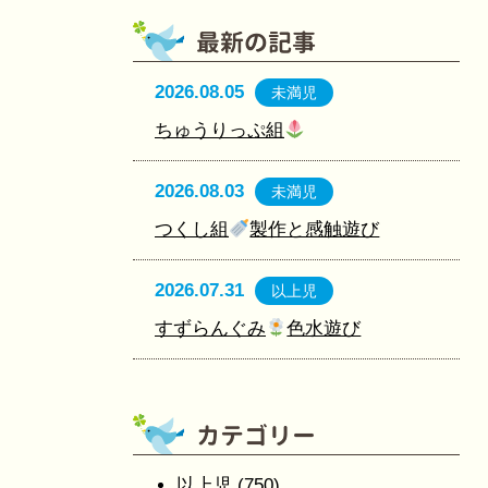
2026.08.05
未満児
ちゅうりっぷ組
2026.08.03
未満児
つくし組
製作と感触遊び
2026.07.31
以上児
すずらんぐみ
色水遊び
以上児
(750)