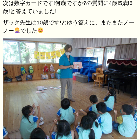
次は数字カードです!何歳ですか?の質問に4歳!5歳!6
歳!と答えていました!
ザック先生は10歳です!とゆう答えに、またまたノー
ノー
でした