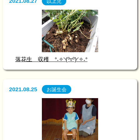
2021.08.27
以上児
落花生 収穫 °˖✧◝(⁰▿⁰)◜✧˖°
2021.08.25
お誕生会