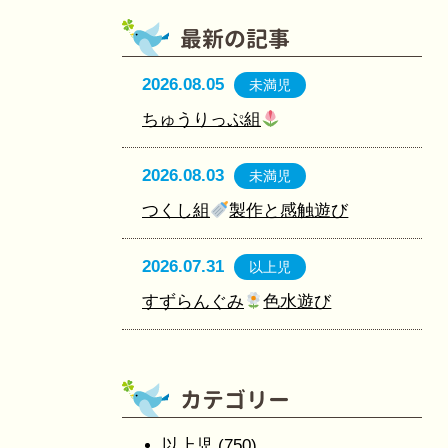
2026.08.05
未満児
ちゅうりっぷ組
2026.08.03
未満児
つくし組
製作と感触遊び
2026.07.31
以上児
すずらんぐみ
色水遊び
以上児
(750)