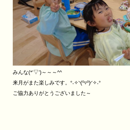
みんな(*’▽’)～～～^^
来月がまた楽しみです。°˖✧◝(⁰▿⁰)◜✧˖°
ご協力ありがとうございました～