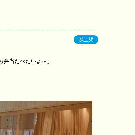
以上児
。
お弁当たべたいよ～」